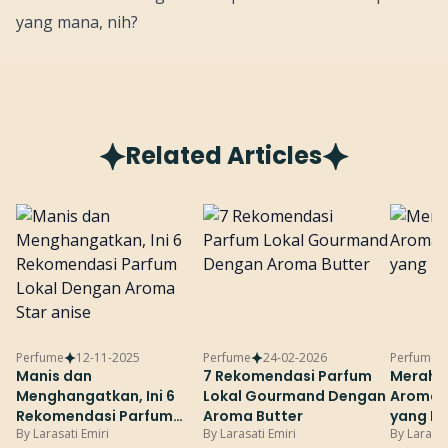
yang mana, nih?
Related Articles
Perfume
12-11-2025
Perfume
24-02-2026
Perfume
Manis dan
7 Rekomendasi Parfum
Merah P
Menghangatkan, Ini 6
Lokal Gourmand Dengan
Aroma 
Rekomendasi Parfum
Aroma Butter
yang B
By
Larasati Emiri
By
Larasati Emiri
By
Larasat
Lokal Dengan Aroma