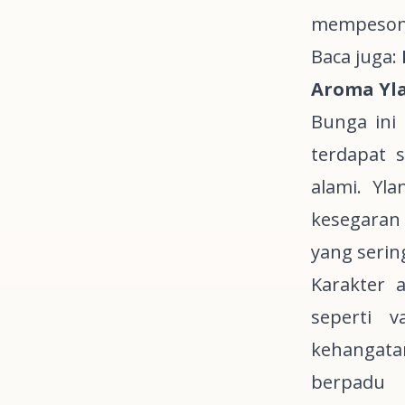
mempeson
Baca juga:
Aroma Yl
Bunga ini
terdapat 
alami. Yl
kesegaran
yang serin
Karakter
seperti v
kehangata
berpadu