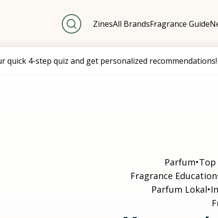
Zines
All Brands
Fragrance Guide
Ne
ur quick 4-step quiz and get personalized recommendations!
Parfum
•
Top
Fragrance Education
Parfum Lokal
•
I
F