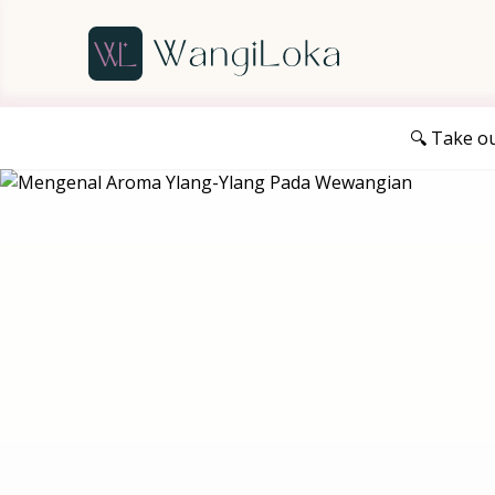
🔍 Take o