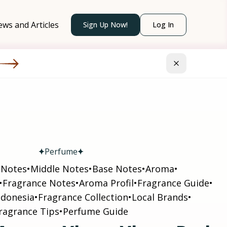
ws and Articles
Sign Up Now!
Log In
Perfume
 Notes
•
Middle Notes
•
Base Notes
•
Aroma
•
•
Fragrance Notes
•
Aroma Profil
•
Fragrance Guide
•
ndonesia
•
Fragrance Collection
•
Local Brands
•
ragrance Tips
•
Perfume Guide