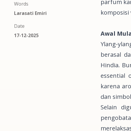
parfum ka
Words
komposisi 
Larasati Emiri
Date
Awal Mul
17-12-2025
Ylang-yla
berasal da
Hindia. B
essential o
karena ar
dan simbol
Selain di
pengobata
merelaksa