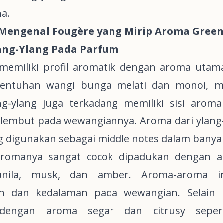
a.
Mengenal Fougère yang Mirip Aroma Gree
ang-Ylang Pada Parfum
 memiliki profil aromatik dengan aroma utam
sentuhan wangi bunga melati dan monoi, m
ang-ylang juga terkadang memiliki sisi arom
 lembut pada wewangiannya. Aroma dari ylang
g digunakan sebagai
middle notes
dalam banya
 aromanya sangat cocok dipadukan dengan
anila,
musk
, dan
amber
. Aroma-aroma i
n dan kedalaman pada wewangian. Selain it
 dengan aroma segar dan
citrusy
sepe