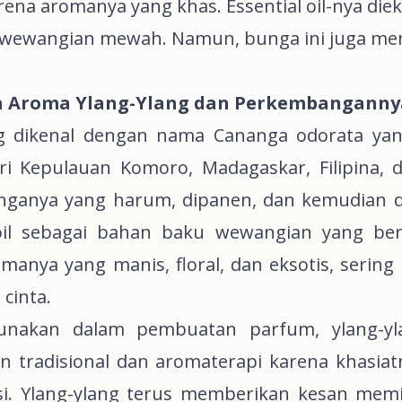
rena aromanya yang khas.
Essential oil
-nya die
wewangian mewah. Namun, bunga ini juga memil
a Aroma Ylang-Ylang dan Perkembanganny
ng dikenal dengan nama
Cananga odorata
yan
ri Kepulauan Komoro, Madagaskar, Filipina, 
unganya yang harum, dipanen, dan kemudian d
il
sebagai bahan baku wewangian yang berha
omanya yang manis,
floral
, dan eksotis, serin
 cinta.
gunakan dalam pembuatan parfum, ylang-y
n tradisional dan aromaterapi karena khasi
si. Ylang-ylang terus memberikan kesan me