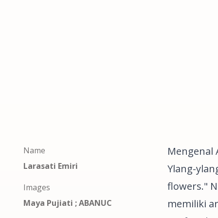
Mengenal 
Name
Larasati Emiri
Ylang-ylan
flowers."
Na
Images
memiliki a
Maya Pujiati ; ABANUC