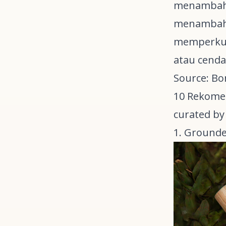
menamba
menambah
memperkua
atau cenda
Source: B
10 Rekome
curated by
1. Grounde