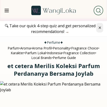
🔍 Take our quick 4-step quiz and get personalized
recommendations!
→
Perfume
Parfum
•
Aroma
•
Aroma Profil
•
Personality
•
Fragrance Choice
•
Karakter
•
Parfum Lokal
•
Indonesia
•
Fragrance Collection
•
Local Brands
•
Perfume Guide
et cetera Merilis Koleksi Parfum
Perdananya Bersama Joylab