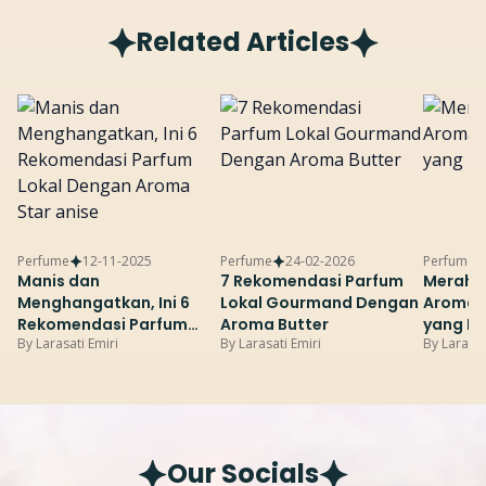
Related Articles
Perfume
12-11-2025
Perfume
24-02-2026
Perfume
Manis dan
7 Rekomendasi Parfum
Merah P
Menghangatkan, Ini 6
Lokal Gourmand Dengan
Aroma 
Rekomendasi Parfum
Aroma Butter
yang B
By
Larasati Emiri
By
Larasati Emiri
By
Larasat
Lokal Dengan Aroma
Star anise
Our Socials