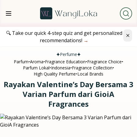
🔍 Take our quick 4-step quiz and get personalized
recommendations!
→
Perfume
Parfum
•
Aroma
•
Fragrance Education
•
Fragrance Choice
•
Parfum Lokal
•
Indonesia
•
Fragrance Collection
•
High Quality Perfume
•
Local Brands
Rayakan Valentine’s Day Bersama 3
Varian Parfum dari GioiA
Fragrances