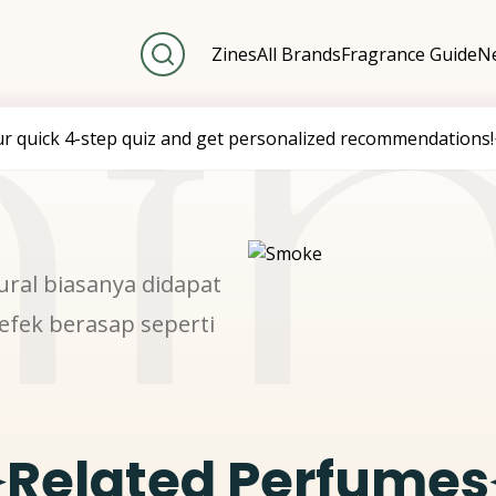
th
Zines
All Brands
Fragrance Guide
Ne
ur quick 4-step quiz and get personalized recommendations!
ral biasanya didapat
fek berasap seperti
Related Perfumes