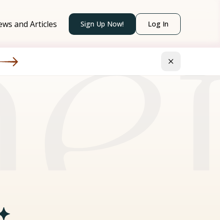
et
ws and Articles
Sign Up Now!
Log In