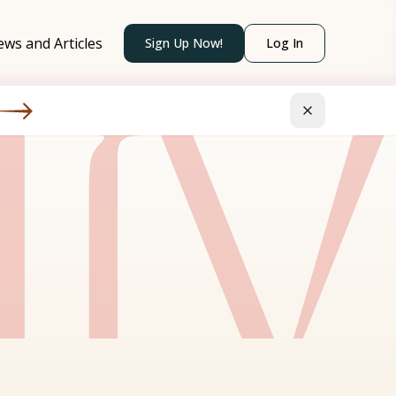
it
ws and Articles
Sign Up Now!
Log In