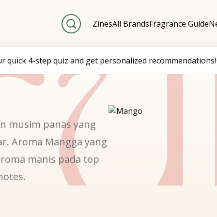
u
Zines
All Brands
Fragrance Guide
Ne
ur quick 4-step quiz and get personalized recommendations!
an musim panas yang
gar. Aroma Mangga yang
roma manis pada top
notes.