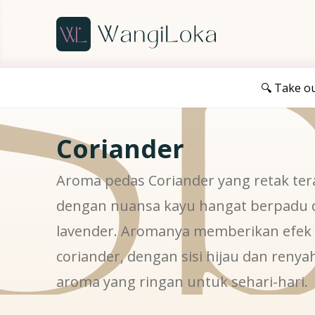
Sp
🔍 Take o
Coriander
Aroma pedas Coriander yang retak ter
dengan nuansa kayu hangat berpadu
lavender. Aromanya memberikan efek s
coriander, dengan sisi hijau dan reny
aroma yang ringan untuk sehari-hari.