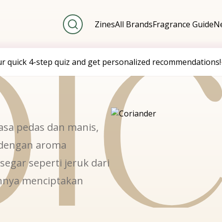
i
Zines
All Brands
Fragrance Guide
Ne
ur quick 4-step quiz and get personalized recommendations!
asa pedas dan manis,
 dengan aroma
egar seperti jeruk dari
ahnya menciptakan