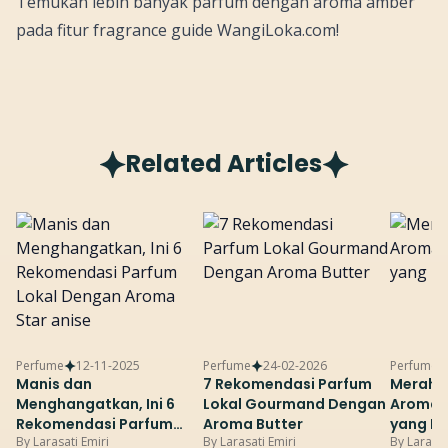
Temukan lebih banyak parfum dengan aroma amber
pada fitur
fragrance guide
WangiLoka.com
!
Related Articles
Perfume
12-11-2025
Perfume
24-02-2026
Perfume
Manis dan
7 Rekomendasi Parfum
Merah P
Menghangatkan, Ini 6
Lokal Gourmand Dengan
Aroma 
Rekomendasi Parfum
Aroma Butter
yang B
By
Larasati Emiri
By
Larasati Emiri
By
Larasat
Lokal Dengan Aroma