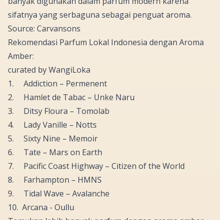
banyak digunakan dalam parfum modern karena
sifatnya yang serbaguna sebagai penguat aroma.
Source: Carvansons
Rekomendasi Parfum Lokal Indonesia dengan Aroma
Amber:
curated by
WangiLoka
1. Addiction – Permenent
2. Hamlet de Tabac – Unke Naru
3. Ditsy Floura – Tomolab
4. Lady Vanille – Notts
5. Sixty Nine – Memoir
6. Tate – Mars on Earth
7. Pacific Coast Highway – Citizen of the World
8. Farhampton – HMNS
9. Tidal Wave – Avalanche
10. Arcana - Oullu