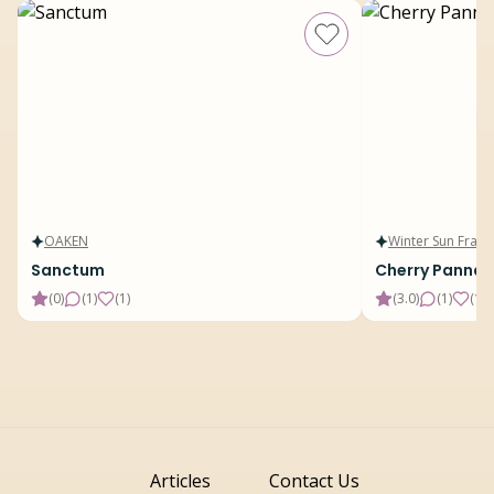
OAKEN
Winter Sun Fragr
Sanctum
Cherry Panna 
(
0
)
(
1
)
(
1
)
(
3.0
)
(
1
)
(
15
)
Articles
Contact Us